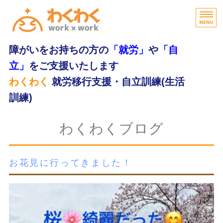
障がいをお持ちの方の
「就労」
や
「自
立」
をご支援いたします
わくわく
就労移行支援・自立訓練(生活
訓練)
home
わくわくブログ
わくわくの特長
お花見に行ってきました！
支援内容
ご利用の流れ
無料体験・お問合せ