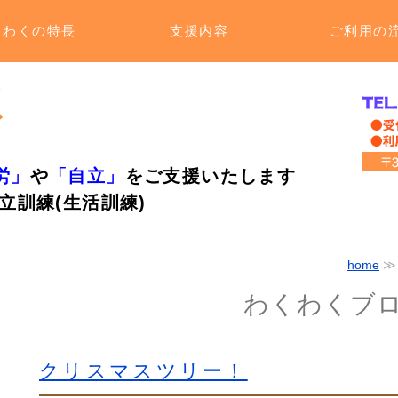
くわくの特長
支援内容
ご利用の
労」
や
「自立」
をご支援いたします
立訓練(生活訓練)
home
わくわくブ
クリスマスツリー！