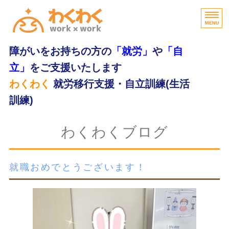
障がいをお持ちの方の
「就労」
や
「自
立」
をご支援いたします
わくわく
就労移行支援・自立訓練(生活
訓練)
home
わくわくブログ
わくわくの特長
就職おめでとうございます！
支援内容
ご利用の流れ
無料体験・お問合せ