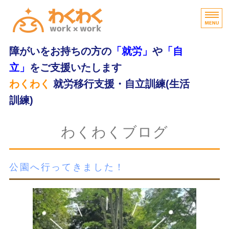
障がいをお持ちの方の
「就労」
や
「自
立」
をご支援いたします
わくわく
就労移行支援・自立訓練(生活
訓練)
home
わくわくブログ
わくわくの特長
公園へ行ってきました！
支援内容
ご利用の流れ
無料体験・お問合せ