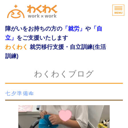
障がいをお持ちの方の
「就労」
や
「自
立」
をご支援いたします
わくわく
就労移行支援・自立訓練(生活
訓練)
home
わくわくブログ
わくわくの特長
七夕準備🎋
支援内容
ご利用の流れ
無料体験・お問合せ