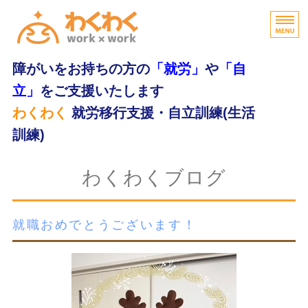
障がいをお持ちの方の
「就労」
や
「自
立」
をご支援いたします
わくわく
就労移行支援・自立訓練(生活
訓練)
home
わくわくブログ
わくわくの特長
就職おめでとうございます！
支援内容
ご利用の流れ
無料体験・お問合せ