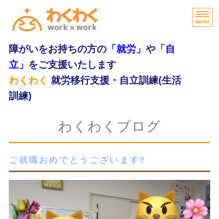
障がいをお持ちの方の
「就労」
や
「自
立」
をご支援いたします
わくわく
就労移行支援・自立訓練(生活
訓練)
home
わくわくブログ
わくわくの特長
ご就職おめでとうございます‼
支援内容
ご利用の流れ
無料体験・お問合せ