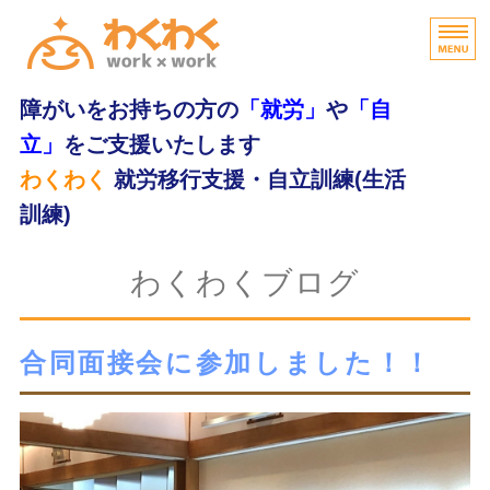
障がいをお持ちの方の
「就労」
や
「自
立」
をご支援いたします
わくわく
就労移行支援・自立訓練(生活
訓練)
home
わくわくブログ
わくわくの特長
合同面接会に参加しました！！
支援内容
ご利用の流れ
無料体験・お問合せ